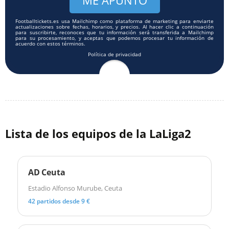
Footballtickets.es usa Mailchimp como plataforma de marketing para enviarte
actualizaciones sobre fechas, horarios, y precios. Al hacer clic a continuación
para suscribirte, reconoces que tu información será transferida a Mailchimp
para su procesamiento, y aceptas que podemos procesar tu información de
acuerdo con estos términos.
Política de privacidad
Lista de los equipos de la LaLiga2
AD Ceuta
Estadio Alfonso Murube, Ceuta
42 partidos desde 9 €