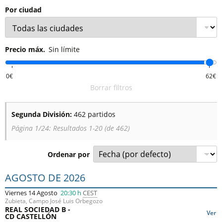
Por ciudad
Precio máx.
Sin límite
Borrar filtros
Segunda División:
462 partidos
Página 1/24: Resultados 1-20 (de 462)
Ordenar por
Lista de los próximos partidos : Segunda División. Columna
AGOSTO DE 2026
Viernes 14 Agosto
20:30 h
CEST
Zubieta, Campo José Luis Orbegozo
REAL SOCIEDAD B -
Ver
CD CASTELLÓN