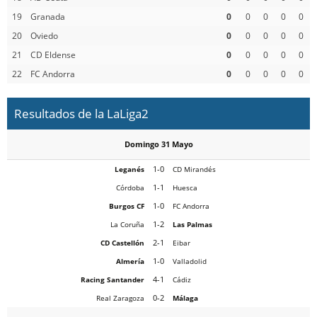
19
Granada
0
0
0
0
0
20
Oviedo
0
0
0
0
0
21
CD Eldense
0
0
0
0
0
22
FC Andorra
0
0
0
0
0
Resultados de la LaLiga2
Domingo 31 Mayo
1-0
Leganés
CD Mirandés
1-1
Córdoba
Huesca
1-0
Burgos CF
FC Andorra
1-2
La Coruña
Las Palmas
2-1
CD Castellón
Eibar
1-0
Almería
Valladolid
4-1
Racing Santander
Cádiz
0-2
Real Zaragoza
Málaga