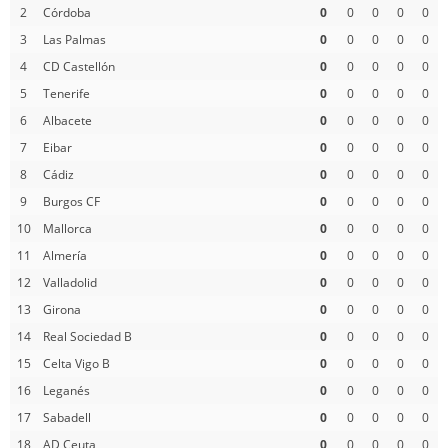
2
Córdoba
0
0
0
0
0
3
Las Palmas
0
0
0
0
0
4
CD Castellón
0
0
0
0
0
5
Tenerife
0
0
0
0
0
6
Albacete
0
0
0
0
0
7
Eibar
0
0
0
0
0
8
Cádiz
0
0
0
0
0
9
Burgos CF
0
0
0
0
0
10
Mallorca
0
0
0
0
0
11
Almería
0
0
0
0
0
12
Valladolid
0
0
0
0
0
13
Girona
0
0
0
0
0
14
Real Sociedad B
0
0
0
0
0
15
Celta Vigo B
0
0
0
0
0
16
Leganés
0
0
0
0
0
17
Sabadell
0
0
0
0
0
18
AD Ceuta
0
0
0
0
0