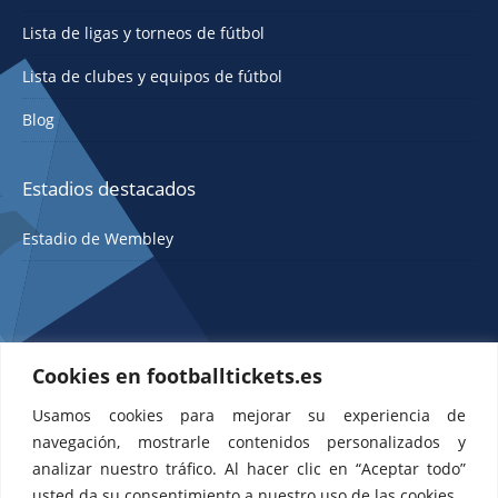
Lista de ligas y torneos de fútbol
Lista de clubes y equipos de fútbol
Blog
Estadios destacados
Estadio de Wembley
Cookies en footballtickets.es
Usamos cookies para mejorar su experiencia de
ETTS 365 SL, Rambla de Catalunya 38, 8, 1, Barcelona 08007, España |
navegación, mostrarle contenidos personalizados y
CIF: ES-B43945534
analizar nuestro tráfico. Al hacer clic en “Aceptar todo”
usted da su consentimiento a nuestro uso de las cookies.