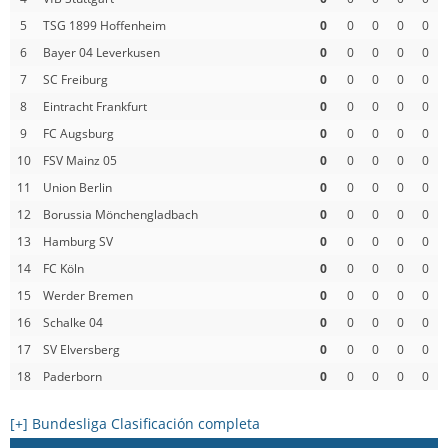
5
TSG 1899 Hoffenheim
0
0
0
0
0
6
Bayer 04 Leverkusen
0
0
0
0
0
7
SC Freiburg
0
0
0
0
0
8
Eintracht Frankfurt
0
0
0
0
0
9
FC Augsburg
0
0
0
0
0
10
FSV Mainz 05
0
0
0
0
0
11
Union Berlin
0
0
0
0
0
12
Borussia Mönchengladbach
0
0
0
0
0
13
Hamburg SV
0
0
0
0
0
14
FC Köln
0
0
0
0
0
15
Werder Bremen
0
0
0
0
0
16
Schalke 04
0
0
0
0
0
17
SV Elversberg
0
0
0
0
0
18
Paderborn
0
0
0
0
0
[+] Bundesliga Clasificación completa