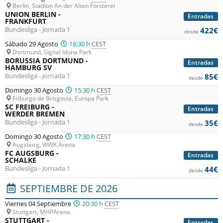
Berlin, Stadion An der Alten Försterei
UNION BERLIN -
Entradas
FRANKFURT
Bundesliga - Jornada 1
422€
desde
Sábado 29 Agosto
18:30 h
CEST
Dortmund, Signal Iduna Park
BORUSSIA DORTMUND -
Entradas
HAMBURG SV
Bundesliga - Jornada 1
85€
desde
Domingo 30 Agosto
15:30 h
CEST
Friburgo de Brisgovia, Europa Park
SC FREIBURG -
Entradas
WERDER BREMEN
Bundesliga - Jornada 1
35€
desde
Domingo 30 Agosto
17:30 h
CEST
Augsburg, WWK Arena
FC AUGSBURG -
Entradas
SCHALKE
Bundesliga - Jornada 1
44€
desde
SEPTIEMBRE DE 2026
Viernes 04 Septiembre
20:30 h
CEST
Stuttgart, MHPArena
STUTTGART -
Entradas