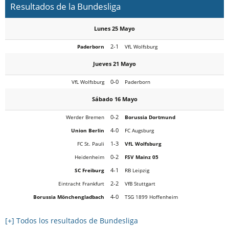
Resultados de la Bundesliga
Lunes 25 Mayo
2-1
Paderborn
VfL Wolfsburg
Jueves 21 Mayo
0-0
VfL Wolfsburg
Paderborn
Sábado 16 Mayo
0-2
Werder Bremen
Borussia Dortmund
4-0
Union Berlin
FC Augsburg
1-3
FC St. Pauli
VfL Wolfsburg
0-2
Heidenheim
FSV Mainz 05
4-1
SC Freiburg
RB Leipzig
2-2
Eintracht Frankfurt
VfB Stuttgart
4-0
Borussia Mönchengladbach
TSG 1899 Hoffenheim
[+] Todos los resultados de Bundesliga