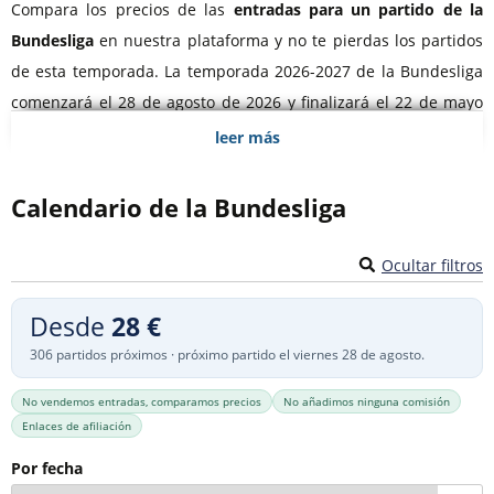
Compara los precios de las
entradas para un partido de la
Bundesliga
en nuestra plataforma y no te pierdas los partidos
de esta temporada. La temporada 2026-2027 de la Bundesliga
comenzará el 28 de agosto de 2026 y finalizará el 22 de mayo
de 2027.
leer más
Para muchos aficionados al fútbol, conseguir
entradas para un
Calendario de la Bundesliga
partido de fútbol en Alemania
es una obligación. El ambiente
incomparable de los estadios y la increíble cultura de los
Ocultar filtros
aficionados deben vivirse al menos una vez en la vida. Sin
embargo, no te precipites sin encontrar las mejores
Desde
28 €
localidades. Nuestra herramienta de comparación te asegura
306 partidos próximos · próximo partido el viernes 28 de agosto.
las
tarifas más competitivas para las entradas de Bundesliga
.
No vendemos entradas, comparamos precios
No añadimos ninguna comisión
Sumérgete en un mundo de fútbol apasionante al mejor precio
Enlaces de afiliación
disponible.
Por fecha