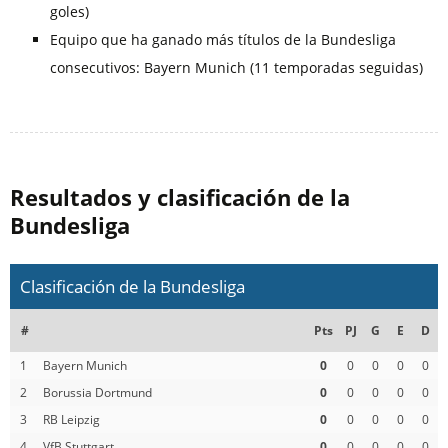
goles)
Equipo que ha ganado más títulos de la Bundesliga
consecutivos: Bayern Munich (11 temporadas seguidas)
Resultados y clasificación de la
Bundesliga
Clasificación de la Bundesliga
#
Pts
PJ
G
E
D
1
Bayern Munich
0
0
0
0
0
2
Borussia Dortmund
0
0
0
0
0
3
RB Leipzig
0
0
0
0
0
4
VfB Stuttgart
0
0
0
0
0