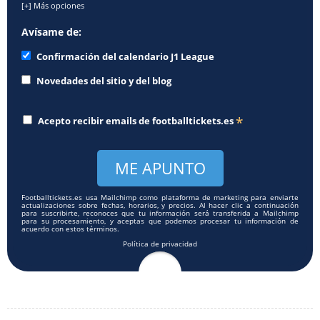
[+] Más opciones
Avísame de:
Confirmación del calendario J1 League
Novedades del sitio y del blog
*
Acepto recibir emails de
footballtickets.es
Footballtickets.es usa Mailchimp como plataforma de marketing para enviarte
actualizaciones sobre fechas, horarios, y precios. Al hacer clic a continuación
para suscribirte, reconoces que tu información será transferida a Mailchimp
para su procesamiento, y aceptas que podemos procesar tu información de
acuerdo con estos términos.
Política de privacidad