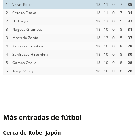
1
Vissel Kobe
18
11
0
7
35
2
Cerezo Osaka
18
11
0
7
31
2
FC Tokyo
18
13
0
5
37
3
Nagoya Grampus
18
10
0
8
31
3
Machida Zelvia
18
13
0
5
37
4
Kawasaki Frontale
18
10
0
8
28
4
Sanfrecce Hiroshima
18
10
0
8
30
5
Gamba Osaka
18
10
0
8
28
5
Tokyo Verdy
18
10
0
8
28
Más entradas de fútbol
Cerca de Kobe, Japón