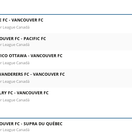
uver FC. Columna 1 : fecha, hora y estadio. Columna 2 : part
 FC -
VANCOUVER FC
r League Canadá
OUVER FC -
PACIFIC FC
r League Canadá
TICO OTTAWA -
VANCOUVER FC
r League Canadá
WANDERERS FC -
VANCOUVER FC
r League Canadá
RY FC -
VANCOUVER FC
r League Canadá
OUVER FC -
SUPRA DU QUÉBEC
r League Canadá