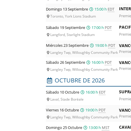
INTE
Domingo 13 Septiembre
15:00 h
EDT
Premie
Toronto, York Lions Stadium
PACIF
Sábado 19 Septiembre
17:00 h
PDT
Premie
Langford, Starlight Stadium
Miércoles 23 Septiembre
19:00 h
PDT
VANC
Premie
Langley Twp, Willoughby Community Park
Sábado 26 Septiembre
16:00 h
PDT
VANC
Premie
Langley Twp, Willoughby Community Park
OCTUBRE DE 2026
SUPR
Sábado 10 Octubre
16:00 h
EDT
Premie
Laval, Stade Boréale
Viernes 16 Octubre
19:00 h
PDT
VANC
Premie
Langley Twp, Willoughby Community Park
CAVAL
Domingo 25 Octubre
13:00 h
MST