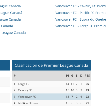
League Canadá
Vancouver FC - Cavalry FC Pre
 League Canadá
Vancouver FC - Pacific FC Prem
League Canadá
Vancouver FC - Supra du Québ
e Canadá
Vancouver FC - Forge FC Premi
r League Canadá
Clasificación de Premier League Canadá
#
PJ
G
E
D
PTS
1
Forge FC
14
11
2
1
35
2
Cavalry FC
15
10
3
2
33
3
Vancouver FC
15
7
2
6
23
4
Atlético Ottawa
15
6
3
6
21