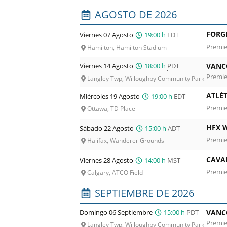
Lista de los próximos partidos : Vanco
AGOSTO DE 2026
FORGE
Viernes 07 Agosto
19:00 h
EDT
Premie
Hamilton, Hamilton Stadium
Viernes 14 Agosto
18:00 h
PDT
VANC
Premie
Langley Twp, Willoughby Community Park
ATLÉ
Miércoles 19 Agosto
19:00 h
EDT
Premie
Ottawa, TD Place
HFX 
Sábado 22 Agosto
15:00 h
ADT
Premie
Halifax, Wanderer Grounds
CAVAL
Viernes 28 Agosto
14:00 h
MST
Premie
Calgary, ATCO Field
SEPTIEMBRE DE 2026
Domingo 06 Septiembre
15:00 h
PDT
VANC
Premie
Langley Twp, Willoughby Community Park