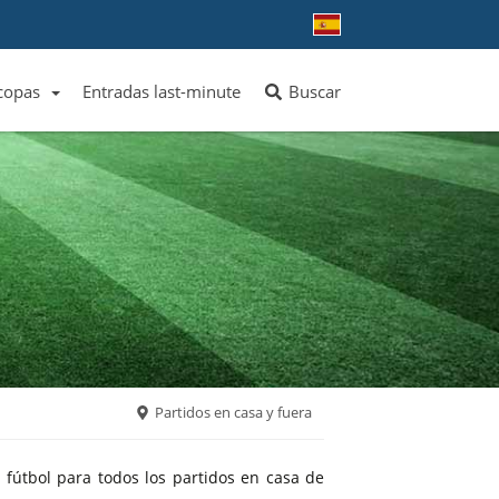
 copas
Entradas last-minute
Buscar
ver más equipos
ver más ligas
Partidos en casa y fuera
fútbol para todos los partidos en casa de