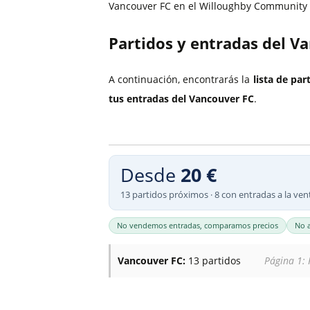
Entradas Eredivisie
Vancouver FC en el Willoughby Community P
Entradas Premiership Escoci
Partidos y entradas del V
Entradas Saudi Pro League
A continuación, encontrarás la
lista de pa
tus entradas del Vancouver FC
.
Desde
20 €
13 partidos próximos · 8 con entradas a la ven
No vendemos entradas, comparamos precios
No 
Vancouver FC:
13 partidos
Página 1: 