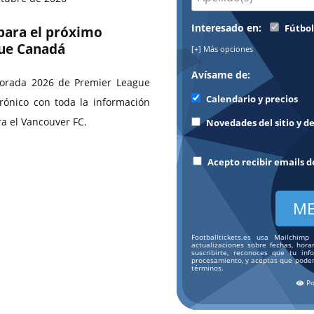
Interesado en:
Fútbol
 para el próximo
ue Canadá
[+] Más opciones
Avísame de:
porada 2026 de Premier League
Calendario y precios
rónico con toda la información
a el Vancouver FC.
Novedades del sitio y de
Acepto recibir emails 
Footballtickets.es usa Mailchim
actualizaciones sobre fechas, horar
suscribirte, reconoces que tu in
procesamiento, y aceptas que pode
términos.
Po