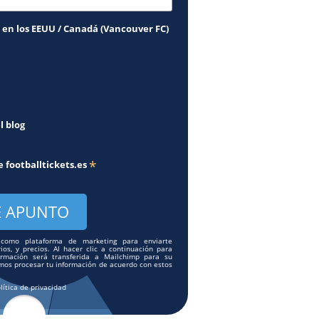
 en los EEUU / Canadá (Vancouver FC)
l blog
*
de
footballtickets.es
p como plataforma de marketing para enviarte
ios, y precios. Al hacer clic a continuación para
formación será transferida a Mailchimp para su
mos procesar tu información de acuerdo con estos
lítica de privacidad