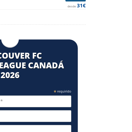
31€
desde
OUVER FC
LEAGUE CANADÁ
2026
*
requirido