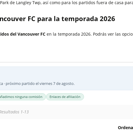
Entradas Borussia Dortmund
Entradas Leagues Cup
ark de Langley Twp, así como para los partidos fuera de casa par
a
Entradas Benfica
Entradas Liga Campeones AFC
ancouver FC para la temporada 2026
Entradas Glasgow Rangers
Entradas Copa Asiática 2027
Entradas Euro 2028
rtidos del Vancouver FC
en la temporada 2026. Podrás ver las opci
ta · próximo partido el viernes 7 de agosto.
añadimos ninguna comisión
Enlaces de afiliación
Resultados 1-13
Ordena