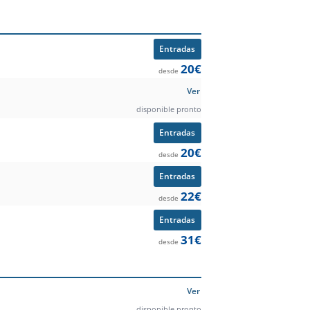
ido, competición y precio desde.
Entradas
20€
desde
Ver
disponible pronto
Entradas
20€
desde
Entradas
22€
desde
Entradas
31€
desde
Ver
disponible pronto