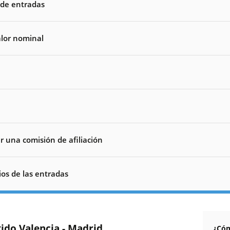
nde entradas
alor nominal
 una comisión de afiliación
ios de las entradas
tido Valencia - Madrid
¿Cóm