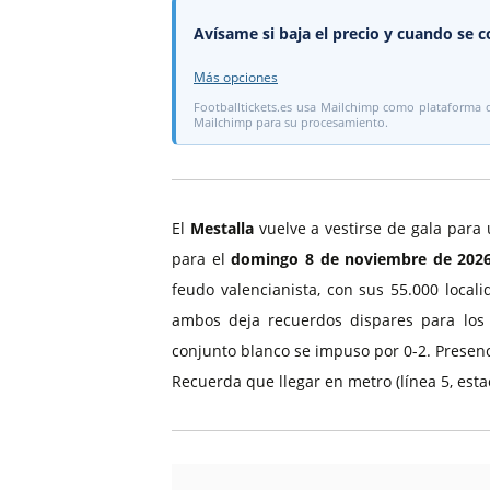
Avísame si baja el precio y cuando se c
Más opciones
Footballtickets.es usa Mailchimp como plataforma de
Mailchimp para su procesamiento.
El
Mestalla
vuelve a vestirse de gala para 
para el
domingo 8 de noviembre de 202
feudo valencianista, con sus 55.000 local
ambos deja recuerdos dispares para los a
conjunto blanco se impuso por 0-2. Presenc
Recuerda que llegar en metro (línea 5, esta