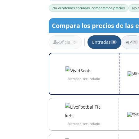
Entradas Real Sociedad
Entradas Liga Brasileña
No vendemos entradas, comparamos precios
No 
Entradas Liga Portugal
Entradas Eredivisie
Compara los precios de las 
Entradas Premiership Escoci
Oficial
Entradas Saudi Pro League
Entradas
VIP
0
8
1
8 resultados
Web
Mercado secundario
Web
Mercado secundario