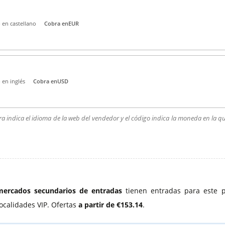
 en castellano
Cobra en
EUR
 en inglés
Cobra en
USD
indica el idioma de la web del vendedor y el código indica la moneda en la q
ercados secundarios de entradas
tienen entradas para este pa
ocalidades VIP. Ofertas
a partir de €153.14
.