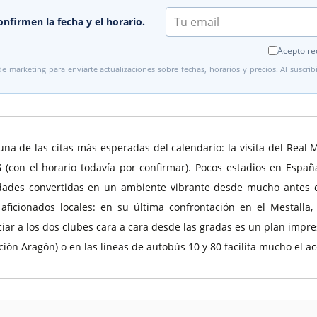
onfirmen la fecha y el horario.
Acepto rec
 marketing para enviarte actualizaciones sobre fechas, horarios y precios. Al suscrib
una de las citas más esperadas del calendario: la visita del Real M
6
(con el horario todavía por confirmar). Pocos estadios en Españ
idades convertidas en un ambiente vibrante desde mucho antes del 
ficionados locales: en su última confrontación en el Mestalla
iar a los dos clubes cara a cara desde las gradas es un plan impre
ción Aragón) o en las líneas de autobús 10 y 80 facilita mucho el ac