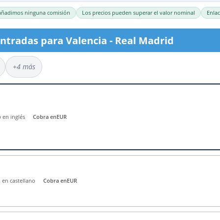
Entradas Celtic Glasgow
Entradas Liga de Naciones
añadimos ninguna comisión
Los precios pueden superar el valor nominal
Enlac
Entradas Ajax Amsterdam
Entradas Champions Cup
Entradas Borussia Dortmund
Entradas Leagues Cup
entradas para Valencia - Real Madrid
a
Entradas Benfica
Entradas Liga Campeones AFC
+4 más
Entradas Glasgow Rangers
Entradas Copa Asiática 2027
Entradas Euro 2028
 en inglés
Cobra en
EUR
 en castellano
Cobra en
EUR