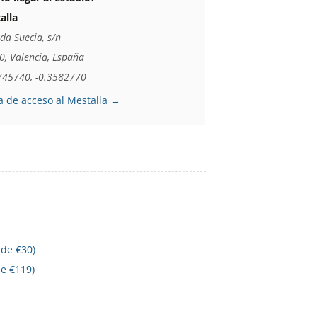
alla
da Suecia, s/n
0, Valencia, España
745740, -0.3582770
 de acceso al Mestalla →
de €30)
e €119)