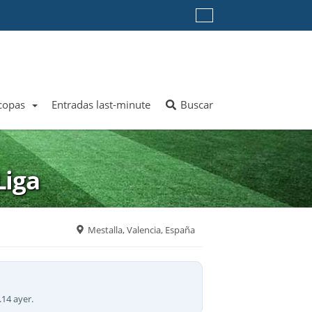
 copas
Entradas last-minute
Buscar
ver más equipos
ver más ligas
Liga
Mestalla, Valencia, España
.14 ayer.