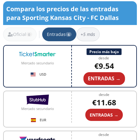
Compara los precios de las entradas
para Sporting Kansas City - FC Dallas
Oficial
Entradas
+5 más
0
6
6 resultados
Precio más bajo
desde
€9.54
Mercado secundario
USD
ENTRADAS →
desde
€11.68
Mercado secundario
ENTRADAS →
EUR
desde