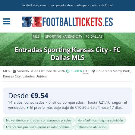
footballtickets.es es un comparador de entradas para partidos de fútbol.
MLS
»
SPORTING KANSAS CITY
FC DALLAS
Entradas Sporting Kansas City - FC
Dallas
MLS
MLS
Sábado 31 de Octubre de 2026
15:00 h
EDT
Children's Mercy Park,
Kansas City, Estados Unidos
Desde
€9.54
14 sitios consultados · 6 sitios comparados · hasta €21.16 según el
vendedor.
El precio más bajo bajó de €10.30 a €9.54 hace 17 días.
▼
No vendemos entradas, comparamos precios
No añadimos ninguna comisión
Los precios pueden superar el valor nominal
Enlaces de afiliación