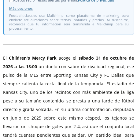
Acepto recibir estas alertas por email.
Política de privacidad
Más opciones
Footballtickets.es usa Mailchimp como plataforma de marketing para
enviarte actualizaciones sobre fechas, horarios y precios. Al suscribirte,
reconoces que tu información será transferida a Mailchimp para su
procesamiento.
El
Children's Mercy Park
acoge el
sábado 31 de octubre de
2026 a las 15:00
un duelo con sabor de rivalidad regional, ese
pulso de la MLS entre Sporting Kansas City y FC Dallas que
siempre calienta la recta final de la temporada. El estadio de
Kansas City, uno de los recintos con más ambiente de la liga
pese a su tamaño contenido, se presta a una tarde de fútbol
directo y grada volcada. En su última confrontación, disputada
en junio de 2025 sobre este mismo césped, los tejanos se
llevaron un choque de goles por 2-4, así que el conjunto local
tendrá cuentas pendientes que saldar. Un partido ideal para