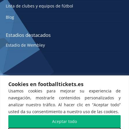
Lista de clubes y equipos de fútbol
Blog
Estadios destacados
Estadio de Wembley
Cookies en footballtickets.es
Usamos cookies para mejorar su experiencia de
ETTS 365 SL, Rambla de Catalunya 38, 8, 1, Barcelona 08007, España |
navegación, mostrarle contenidos personalizados y
CIF: ES-B43945534
analizar nuestro tráfico. Al hacer clic en “Aceptar todo”
usted da su consentimiento a nuestro uso de las cookies.
Aceptar todo