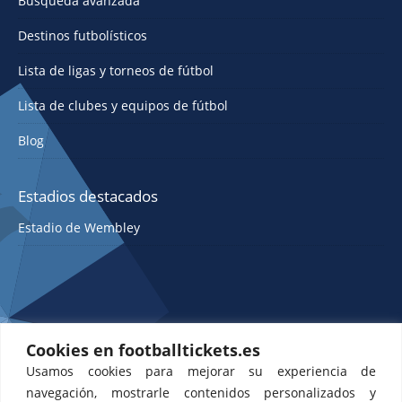
Búsqueda avanzada
Destinos futbolísticos
Lista de ligas y torneos de fútbol
Lista de clubes y equipos de fútbol
Blog
Estadios destacados
Estadio de Wembley
Cookies en footballtickets.es
Usamos cookies para mejorar su experiencia de
ETTS 365 SL, Rambla de Catalunya 38, 8, 1, Barcelona 08007, España |
navegación, mostrarle contenidos personalizados y