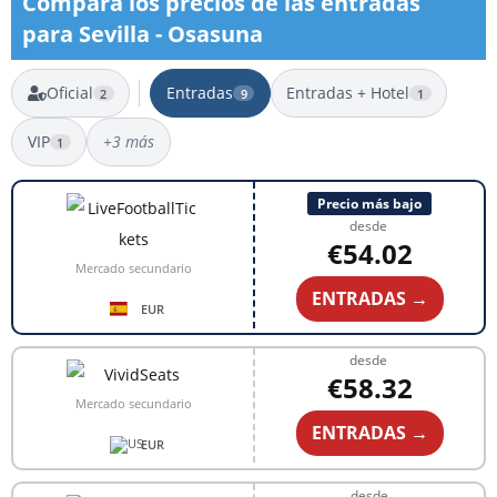
Compara los precios de las entradas
para Sevilla - Osasuna
Oficial
Entradas
Entradas + Hotel
2
9
1
VIP
+3 más
1
9 resultados
Precio más bajo
desde
€54.02
Mercado secundario
ENTRADAS →
EUR
desde
€58.32
Mercado secundario
ENTRADAS →
EUR
desde