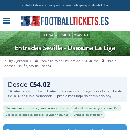
footballtickets.es es un comparador de entradas para partidos de fútbol.
LA LIGA
»
SEVILLA
OSASUNA
Entradas Sevilla - Osasuna
La Liga
La Liga - Jornada 10
Domingo 25 de Octubre de 2026
tbc
Estadio
Sánchez-Pizjuán, Sevilla, España
Desde
€54.02
14 sitios consultados · 9 sitios comparados · 1 agencia oficial · hasta
€218.07 según el vendedor. El precio más bajo ha cambiado hoy.
No vendemos entradas, comparamos precios
No añadimos ninguna comisión
Los precios pueden superar el valor nominal
Enlaces de afiliación