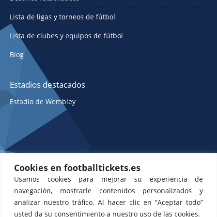
Lista de ligas y torneos de fútbol
Lista de clubes y equipos de fútbol
Blog
Estadios destacados
Estadio de Wembley
Cookies en footballtickets.es
Usamos cookies para mejorar su experiencia de
ETTS 365 SL, Rambla de Catalunya 38, 8, 1, Barcelona 08007, España |
navegación, mostrarle contenidos personalizados y
CIF: ES-B43945534
analizar nuestro tráfico. Al hacer clic en “Aceptar todo”
usted da su consentimiento a nuestro uso de las cookies.