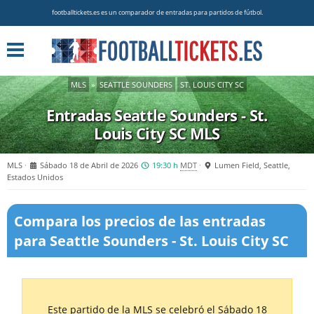
footballtickets.es es un comparador de entradas para partidos de fútbol.
MLS
»
SEATTLE SOUNDERS
ST. LOUIS CITY SC
Entradas Seattle Sounders - St.
Louis City SC
MLS
MLS
Sábado 18 de Abril de 2026
19:30 h
MDT
Lumen Field, Seattle,
Estados Unidos
Compara los precios de las entradas
para Seattle Sounders - St. Louis City SC
Este partido de la MLS se celebró el Sábado 18