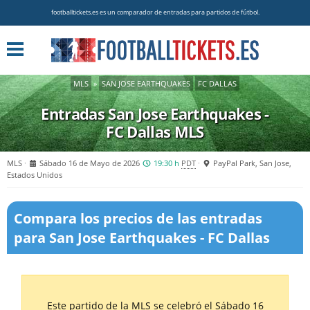
footballtickets.es es un comparador de entradas para partidos de fútbol.
MLS
»
SAN JOSE EARTHQUAKES
FC DALLAS
Entradas San Jose Earthquakes -
FC Dallas
MLS
MLS
Sábado 16 de Mayo de 2026
19:30 h
PDT
PayPal Park, San Jose,
Estados Unidos
Compara los precios de las entradas
para San Jose Earthquakes - FC Dallas
Este partido de la MLS se celebró el Sábado 16