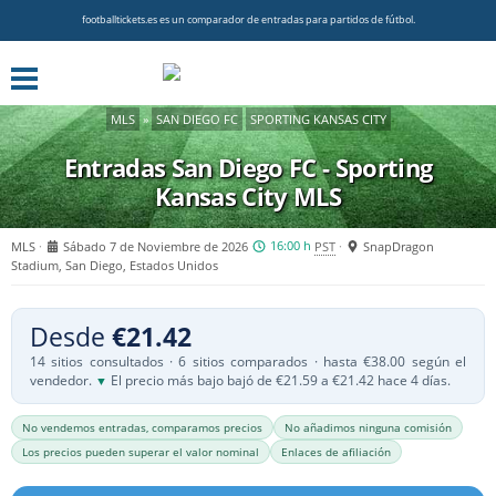
footballtickets.es es un comparador de entradas para partidos de fútbol.
MLS
»
SAN DIEGO FC
SPORTING KANSAS CITY
Entradas San Diego FC - Sporting
Kansas City
MLS
MLS
Sábado 7 de Noviembre de 2026
16:00 h
PST
SnapDragon
Stadium, San Diego, Estados Unidos
Desde
€21.42
14 sitios consultados · 6 sitios comparados · hasta €38.00 según el
vendedor.
El precio más bajo bajó de €21.59 a €21.42 hace 4 días.
▼
No vendemos entradas, comparamos precios
No añadimos ninguna comisión
Los precios pueden superar el valor nominal
Enlaces de afiliación