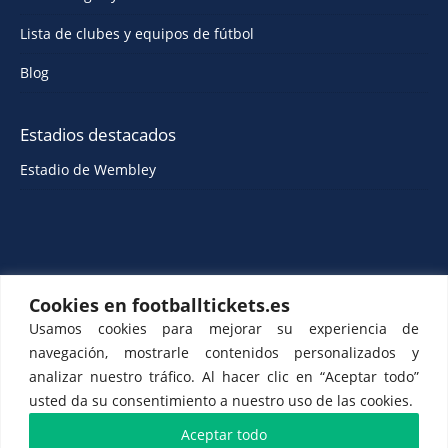
Lista de clubes y equipos de fútbol
Blog
Estadios destacados
Estadio de Wembley
Cookies en footballtickets.es
Usamos cookies para mejorar su experiencia de
ETTS 365 SL, Rambla de Catalunya 38, 8, 1, Barcelona 08007, España |
navegación, mostrarle contenidos personalizados y
CIF: ES-B43945534
analizar nuestro tráfico. Al hacer clic en “Aceptar todo”
usted da su consentimiento a nuestro uso de las cookies.
Aceptar todo