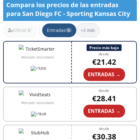
Compara los precios de las entradas
para San Diego FC - Sporting Kansas City
Oficial
Entradas
+5 más
0
6
6 resultados
Precio más bajo
desde
Mercado secundario
€21.42
USD
ENTRADAS →
desde
€28.41
Mercado secundario
ENTRADAS →
EUR
desde
€30.38