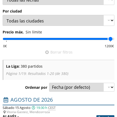
fútbol excepcional.
Por ciudad
Precio máx.
Sin límite
Borrar filtros
La Liga:
380 partidos
Página 1/19: Resultados 1-20 (de 380)
Ordenar por
Lista de los próximos partidos : La Liga. Columna 1 : fecha
AGOSTO DE 2026
Sábado 15 Agosto
19:30 h
CEST
Vitoria-Gasteiz, Mendizorroza
ALAVÉS -