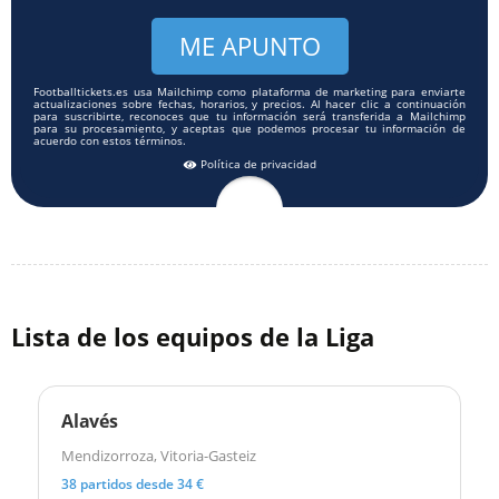
Footballtickets.es usa Mailchimp como plataforma de marketing para enviarte
actualizaciones sobre fechas, horarios, y precios. Al hacer clic a continuación
para suscribirte, reconoces que tu información será transferida a Mailchimp
para su procesamiento, y aceptas que podemos procesar tu información de
acuerdo con estos términos.
Política de privacidad
Lista de los equipos de la Liga
Alavés
Mendizorroza, Vitoria-Gasteiz
38 partidos desde 34 €