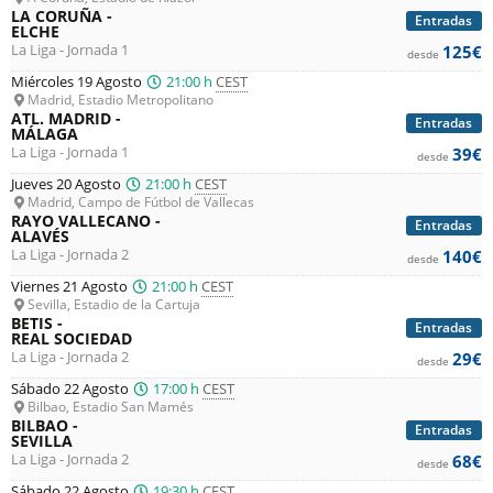
LA CORUÑA -
Entradas
ELCHE
La Liga - Jornada 1
125€
desde
Miércoles 19 Agosto
21:00 h
CEST
Madrid, Estadio Metropolitano
ATL. MADRID -
Entradas
MÁLAGA
La Liga - Jornada 1
39€
desde
Jueves 20 Agosto
21:00 h
CEST
Madrid, Campo de Fútbol de Vallecas
RAYO VALLECANO -
Entradas
ALAVÉS
La Liga - Jornada 2
140€
desde
Viernes 21 Agosto
21:00 h
CEST
Sevilla, Estadio de la Cartuja
BETIS -
Entradas
REAL SOCIEDAD
La Liga - Jornada 2
29€
desde
Sábado 22 Agosto
17:00 h
CEST
Bilbao, Estadio San Mamés
BILBAO -
Entradas
SEVILLA
La Liga - Jornada 2
68€
desde
Sábado 22 Agosto
19:30 h
CEST