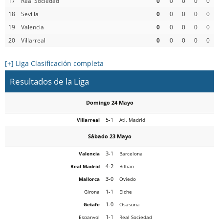
17
Real Sociedad
0
0
0
0
0
18
Sevilla
0
0
0
0
0
19
Valencia
0
0
0
0
0
20
Villarreal
0
0
0
0
0
[+] Liga Clasificación completa
Resultados de la Liga
Domingo 24 Mayo
5-1
Villarreal
Atl. Madrid
Sábado 23 Mayo
3-1
Valencia
Barcelona
4-2
Real Madrid
Bilbao
3-0
Mallorca
Oviedo
1-1
Girona
Elche
1-0
Getafe
Osasuna
1-1
Espanyol
Real Sociedad