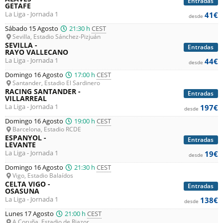
Entradas
GETAFE
La Liga - Jornada 1
41€
desde
Sábado 15 Agosto
21:30 h
CEST
Sevilla, Estadio Sánchez-Pizjuán
SEVILLA -
Entradas
RAYO VALLECANO
La Liga - Jornada 1
44€
desde
Domingo 16 Agosto
17:00 h
CEST
Santander, Estadio El Sardinero
RACING SANTANDER -
Entradas
VILLARREAL
La Liga - Jornada 1
197€
desde
Domingo 16 Agosto
19:00 h
CEST
Barcelona, Estadio RCDE
ESPANYOL -
Entradas
LEVANTE
La Liga - Jornada 1
19€
desde
Domingo 16 Agosto
21:30 h
CEST
Vigo, Estadio Balaídos
CELTA VIGO -
Entradas
OSASUNA
La Liga - Jornada 1
138€
desde
Lunes 17 Agosto
21:00 h
CEST
A Coruña, Estadio de Riazor