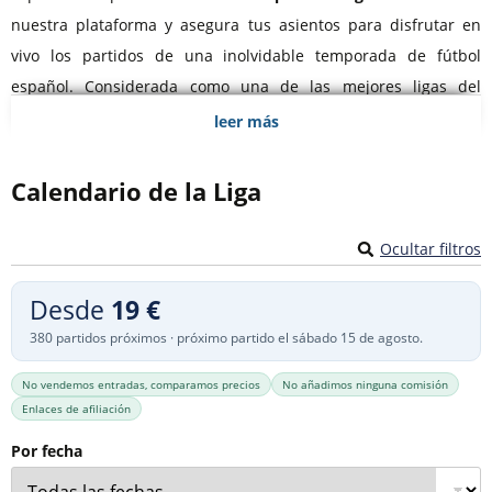
nuestra plataforma y asegura tus asientos para disfrutar en
vivo los partidos de una inolvidable temporada de fútbol
español. Considerada como una de las mejores ligas del
mundo, La Liga cuenta con equipos de alto nivel como el
leer más
Barcelona, el Madrid o los vecinos del Atlético. Desde su
fundación en 1929, el campeonato de liga española ha contado
Calendario de la Liga
con la presencia en sus equipos de algunos de los mejores
jugadores de la historia.
Ocultar filtros
¿Sueñas con empaparte del vibrante ambiente de un partido
Desde
19 €
de La Liga? Te lo ponemos fácil.
Compara y compra tus
380 partidos próximos · próximo partido el sábado 15 de agosto.
entradas online para un partido de fútbol en España
No vendemos entradas, comparamos precios
No añadimos ninguna comisión
asegurándote la mejor relación calidad-precio. Nuestra
Enlaces de afiliación
herramienta de comparación es tu aliada, presentándote los
mejores precios para entradas de La Liga en cada momento.
Por fecha
Hazte con tus entradas y preocúpate solo de disfrutar de un