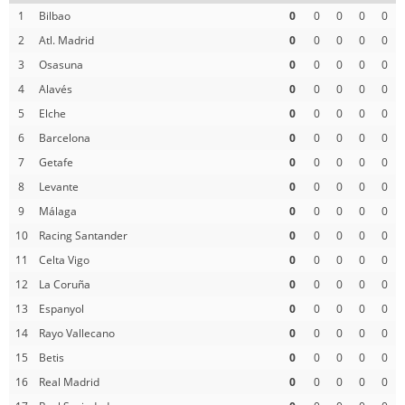
1
Bilbao
0
0
0
0
0
2
Atl. Madrid
0
0
0
0
0
3
Osasuna
0
0
0
0
0
4
Alavés
0
0
0
0
0
5
Elche
0
0
0
0
0
6
Barcelona
0
0
0
0
0
7
Getafe
0
0
0
0
0
8
Levante
0
0
0
0
0
9
Málaga
0
0
0
0
0
10
Racing Santander
0
0
0
0
0
11
Celta Vigo
0
0
0
0
0
12
La Coruña
0
0
0
0
0
13
Espanyol
0
0
0
0
0
14
Rayo Vallecano
0
0
0
0
0
15
Betis
0
0
0
0
0
16
Real Madrid
0
0
0
0
0