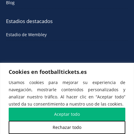
Blog
Estadios destacados
Estadio de Wembley
Cookies en footballtickets.es
Usamos cookies para mejorar su experiencia de
ETTS 365 SL, Rambla de Catalunya 38, 8, 1, Barcelona 08007, España |
navegación, mostrarle contenidos personalizados y
CIF: ES-B43945534
analizar nuestro tráfico. Al hacer clic en “Aceptar todo”
usted da su consentimiento a nuestro uso de las cookies.
Aceptar todo
𝕏
Rechazar todo