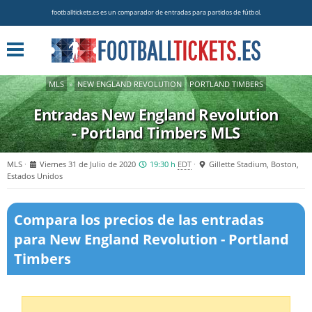
footballtickets.es es un comparador de entradas para partidos de fútbol.
MLS
»
NEW ENGLAND REVOLUTION
PORTLAND TIMBERS
Entradas New England Revolution
- Portland Timbers
MLS
MLS
Viernes 31 de Julio de 2020
19:30 h
EDT
Gillette Stadium, Boston,
Estados Unidos
Compara los precios de las entradas
para New England Revolution - Portland
Timbers