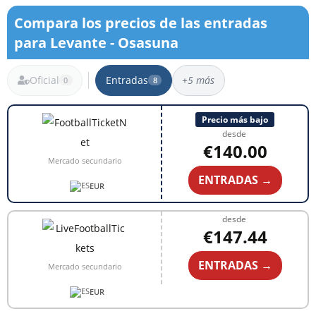
Compara los precios de las entradas
para Levante - Osasuna
Oficial
Entradas
+5 más
0
8
8 resultados
Precio más bajo
desde
€140.00
Mercado secundario
ENTRADAS →
EUR
desde
€147.44
ENTRADAS →
Mercado secundario
EUR