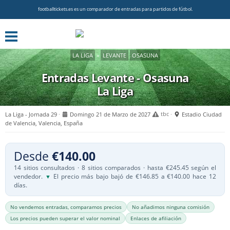
footballtickets.es es un comparador de entradas para partidos de fútbol.
LA LIGA
»
LEVANTE
OSASUNA
Entradas Levante - Osasuna
La Liga
La Liga - Jornada 29
Domingo 21 de Marzo de 2027
tbc
Estadio Ciudad
de Valencia, Valencia, España
Desde
€140.00
14 sitios consultados · 8 sitios comparados · hasta €245.45 según el
vendedor.
El precio más bajo bajó de €146.85 a €140.00 hace 12
▼
días.
No vendemos entradas, comparamos precios
No añadimos ninguna comisión
Los precios pueden superar el valor nominal
Enlaces de afiliación