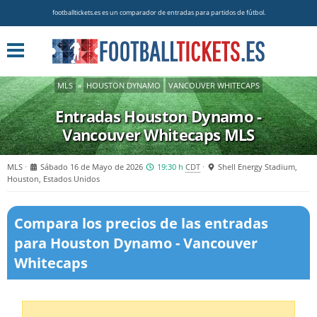
footballtickets.es es un comparador de entradas para partidos de fútbol.
MLS
»
HOUSTON DYNAMO
VANCOUVER WHITECAPS
Entradas Houston Dynamo -
Vancouver Whitecaps
MLS
MLS
Sábado 16 de Mayo de 2026
19:30 h
CDT
Shell Energy Stadium,
Houston, Estados Unidos
Compara los precios de las entradas
para Houston Dynamo - Vancouver
Whitecaps