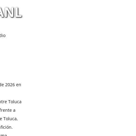
UANL
dio
de 2026 en
ntre Toluca
frente a
e Toluca,
fición.
tima