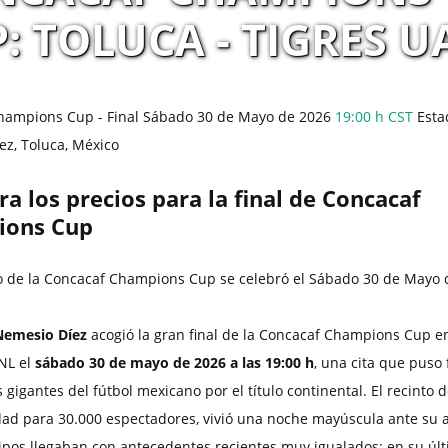
: TOLUCA - TIGRES 
hampions Cup - Final
Sábado 30 de Mayo de 2026
19:00 h
CST
Esta
z, Toluca, México
 los precios para la final de Concacaf
ions Cup
do de la Concacaf Champions Cup se celebró el Sábado 30 de Mayo 
Nemesio Díez
acogió la gran final de la Concacaf Champions Cup e
NL el
sábado 30 de mayo de 2026 a las 19:00 h
, una cita que puso 
 gigantes del fútbol mexicano por el título continental. El recinto d
ad para 30.000 espectadores, vivió una noche mayúscula ante su a
pos llegaban con antecedentes recientes muy igualados: en su úl