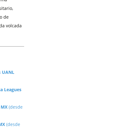
itario,
o de
ada volcada
es UANL
ca Leagues
a MX
(desde
 MX
(desde