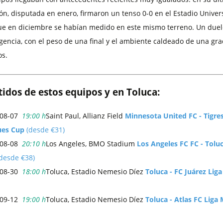
ón, disputada en enero, firmaron un tenso 0-0 en el Estadio Univers
ue en diciembre se habían medido en este mismo terreno. Un duel
encia, con el peso de una final y el ambiente caldeado de una gr
os.
idos de estos equipos y en Toluca:
-08-07
19:00 h
Saint Paul, Allianz Field
Minnesota United FC - Tigr
ues Cup
(desde €31)
-08-08
20:10 h
Los Angeles, BMO Stadium
Los Angeles FC FC - Tolu
desde €38)
-08-30
18:00 h
Toluca, Estadio Nemesio Díez
Toluca - FC Juárez Lig
-09-12
19:00 h
Toluca, Estadio Nemesio Díez
Toluca - Atlas FC Liga