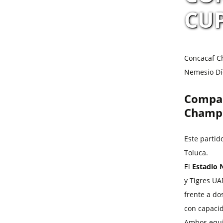
CUP
Concacaf C
Nemesio Díe
Compara
Champ
Este parti
Toluca.
El
Estadio 
y Tigres UA
frente a dos
con capacid
Ambos equi