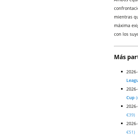
confrontaci
mientras q
máxima exig
con los suy
Más part
2026
Leag
2026
Cup
(
2026
€39)
2026
€51)