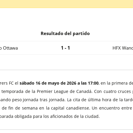
Entradas Borussia Dortmund
Entradas Leagues Cup
a
Entradas Benfica
Entradas Liga Campeones AFC
Entradas Glasgow Rangers
Entradas Copa Asiática 2027
Entradas Euro 2028
Resultado del partido
1 - 1
co Ottawa
HFX Wand
rers FC el
sábado 16 de mayo de 2026 a las 17:00
, en la primera d
ta temporada de la Premier League de Canadá. Con cuatro cruces p
ando peso jornada tras jornada. La cita de última hora de la tarde
 de fin de semana en la capital canadiense. Un encuentro entr
 parada obligada para los aficionados de la ciudad.