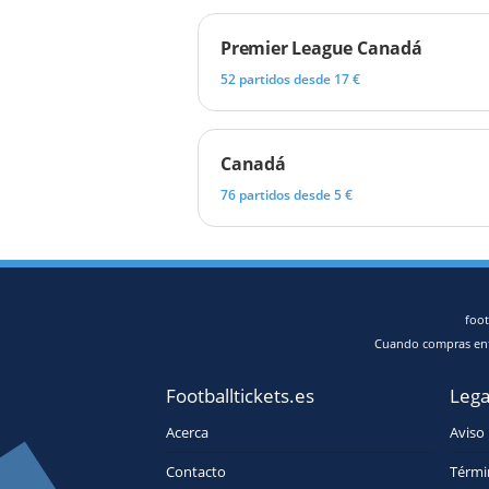
Premier League Canadá
52 partidos desde 17 €
Canadá
76 partidos desde 5 €
foot
Cuando compras entr
Footballtickets.es
Lega
Acerca
Aviso 
Contacto
Térmi