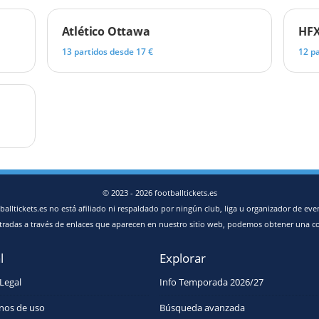
Atlético Ottawa
HFX
13 partidos desde 17 €
12 p
© 2023 - 2026 footballtickets.es
balltickets.es no está afiliado ni respaldado por ningún club, liga u organizador de eve
adas a través de enlaces que aparecen en nuestro sitio web, podemos obtener una com
l
Explorar
Legal
Info Temporada 2026/27
nos de uso
Búsqueda avanzada