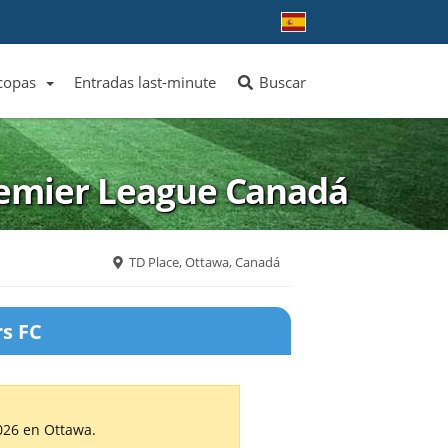
 copas
Entradas last-minute
Buscar
ver más equipos
ver más ligas
emier League Canadá
TD Place, Ottawa, Canadá
rs FC
026 en Ottawa.