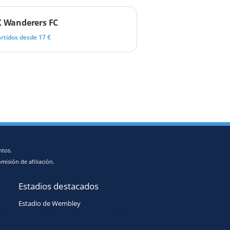
 Wanderers FC
artidos desde 17 €
ntos.
isión de afiliación.
Estadios destacados
Estadio de Wembley