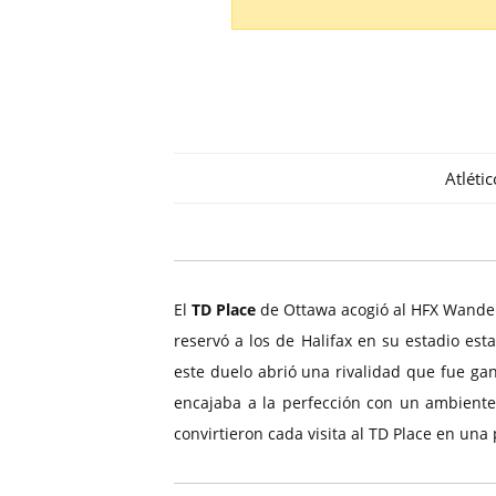
Entradas Eredivisie
Entradas Premiership Escoci
Entradas Saudi Pro League
Atléti
El
TD Place
de Ottawa acogió al HFX Wande
reservó a los de Halifax en su estadio es
este duelo abrió una rivalidad que fue gan
encajaba a la perfección con un ambiente
convirtieron cada visita al TD Place en una