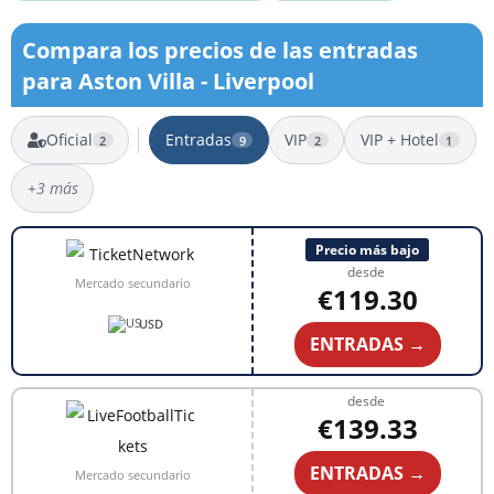
Compara los precios de las entradas
para Aston Villa - Liverpool
Oficial
Entradas
VIP
VIP + Hotel
2
9
2
1
+3 más
9 resultados
Precio más bajo
desde
Mercado secundario
€119.30
USD
ENTRADAS →
desde
€139.33
ENTRADAS →
Mercado secundario