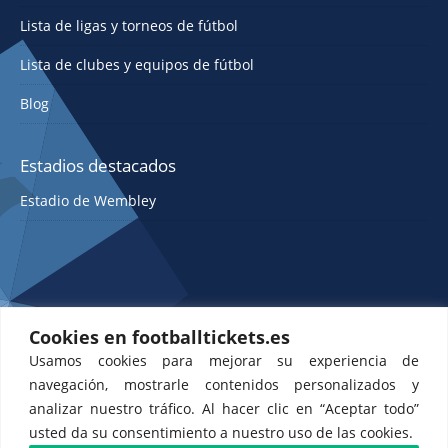
Lista de ligas y torneos de fútbol
Lista de clubes y equipos de fútbol
Blog
Estadios destacados
Estadio de Wembley
Cookies en footballtickets.es
Usamos cookies para mejorar su experiencia de
ETTS 365 SL, Rambla de Catalunya 38, 8, 1, Barcelona 08007, España |
navegación, mostrarle contenidos personalizados y
CIF: ES-B43945534
analizar nuestro tráfico. Al hacer clic en “Aceptar todo”
usted da su consentimiento a nuestro uso de las cookies.