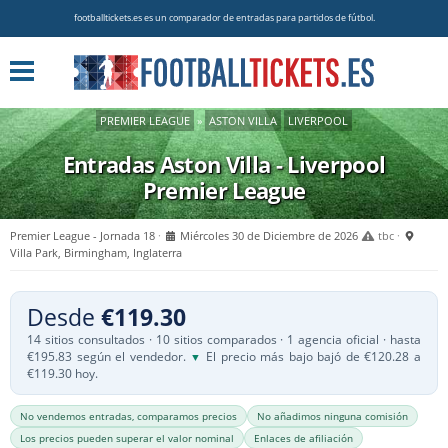
footballtickets.es es un comparador de entradas para partidos de fútbol.
PREMIER LEAGUE
»
ASTON VILLA
LIVERPOOL
Entradas Aston Villa - Liverpool
Premier League
Premier League - Jornada 18
Miércoles 30 de Diciembre de 2026
tbc
Villa Park, Birmingham, Inglaterra
Desde
€119.30
14 sitios consultados · 10 sitios comparados · 1 agencia oficial · hasta
€195.83 según el vendedor.
El precio más bajo bajó de €120.28 a
▼
€119.30 hoy.
No vendemos entradas, comparamos precios
No añadimos ninguna comisión
Los precios pueden superar el valor nominal
Enlaces de afiliación